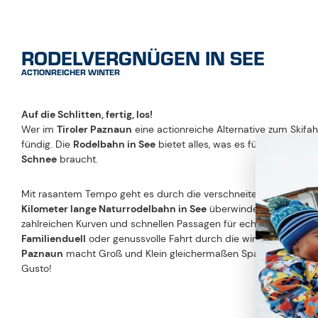
RODELVERGNÜGEN IN SEE
ACTIONREICHER WINTER
Auf die Schlitten, fertig, los!
Wer im
Tiroler Paznaun
eine actionreiche Alternative zum Skifah
fündig. Die
Rodelbahn in See
bietet alles, was es für ein unverg
Schnee
braucht.
Mit rasantem Tempo geht es durch die verschneite Winterlandsc
Kilometer lange Naturrodelbahn in See
überwindet rund
700 
zahlreichen Kurven und schnellen Passagen für echte Adrenalin
Familienduell
oder genussvolle Fahrt durch die winterliche Berg
Paznaun
macht Groß und Klein gleichermaßen Spaß. Genieße 
Gusto!