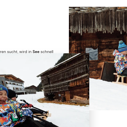
ren sucht, wird in
See
schnell
essliches
Familienabenteuer im
haft talwärts. Die
sechs
Höhenmeter
und sorgt mit
kicks. Ob spannendes
welt –
Rodeln in See im
den Winter ganz nach deinem