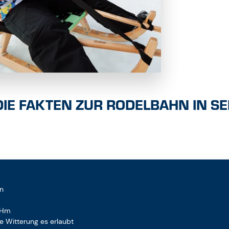
DIE FAKTEN ZUR RODELBAHN IN SE
hn
 Hm
ie Witterung es erlaubt