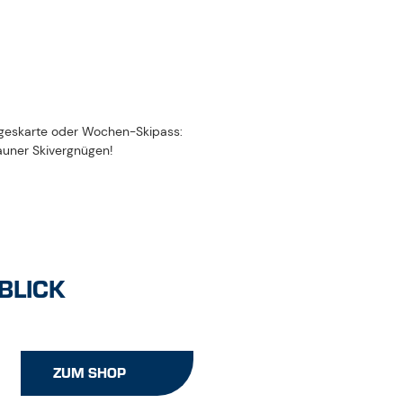
Tageskarte oder Wochen-Skipass:
uner Skivergnügen!
BLICK
ZUM SHOP