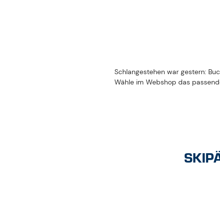
Schlangestehen war gestern: Buch
Wähle im Webshop das passende 
SKIPASS-VIELFALT
SKIP